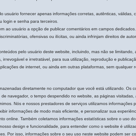
do usuário fornecer apenas informações corretas, autênticas, válidas, 
 login e senha para terceiros.
cem ao usuário a opção de publicar comentários em campos dedicados.
riminatórias, ofensivas ou ilícitas, ou ainda infrinjam direitos de aut
onteúdos pelo usuário deste website, incluindo, mas não se limitando
a, irrevogável e irretratável, para sua utilização, reprodução e publica
plicações de internet, ou ainda em outras plataformas, sem qualquer re
mazenadas diretamente no computador que você está utilizando. Os co
o de navegador, o tempo despendido no website, as páginas visitadas, 
nimos. Nós e nossos prestadores de serviços utilizamos informações 
exibir informações de modo mais eficiente, e personalizar sua experiênci
to online. Também coletamos informações estatísticas sobre o uso do
osso design e funcionalidade, para entender como o website é utilizado
es. Por isso, informações sobre o seu uso neste website podem ser col