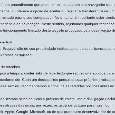
 há um procedimento que pode ser executado em seu navegador que p
ados, ou oferece a opção de aceitar ou rejeitar a transferência de um
terminado para o seu computador. No entanto, é importante estar ciente
xperiência de navegação. Neste sentido, rejeitamos qualquer responsab
o funcionamento limitado deste website provocado pela desativação de
electual
 Esquivel são de sua propriedade intelectual ou de seus licenciados,
expressa permissão.
 de terceiros
pos a tempos, conter links de hipertexto que redirecionarão você para
ecedores etc. Cada um desses sites possui as suas próprias práticas d
se sentido, recomendamos a consulta às referidas políticas antes do
bilizamos pelas políticas e práticas de coleta, uso e divulgação (inclu
s através das quais, por vezes, os usuários utilizam para fazer login f
, Apple, Google, Microsoft, ou de qualquer outro desenvolvedor de s