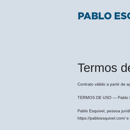
Skip
to
content
Termos d
Contrato válido a partir de 
TERMOS DE USO — Pablo E
Pablo Esquivel, pessoa juríd
https://pabloesquivel.com/ e 