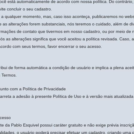
ocê está automaticamente de acordo com nossa política. Do contrário
te concluir o seu cadastro.
da a qualquer momento, mas, caso isso aconteça, publicaremos no webs
se as alterações forem substanciais, nós teremos o cuidado, além de di
ormações de contato que tivermos em nosso cadastro, ou por meio de n
pós as alterações significa que você aceitou a política revisada. Caso, 
acordo com seus termos, favor encerrar o seu acesso.
tribui de forma automática a condição de usuário e implica a plena acei
s Termos.
unto com a Política de Privacidade
carreta a adesão à presente Política de Uso e à versão mais atualizada
acesso
e da Pablo Esquivel possui caráter gratuito e não exige prévia inscriç
alidades, o usuário poderá precisar efetuar um cadastro, criando uma 