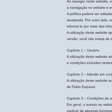
Ao navegar neste website, v
a navegação no website e evi
A política poderá ser edita
atualizada. Por outro lado, 
informá-lo por meio das inf
A utilização deste website a
versão, você não esteja de 
Capítulo 1 – Usuário
A utilização deste website a
e condições incluídas neste
Capítulo 2 – Adesão em conj
A utilização deste website a
de Pablo Esquivel.
Capítulo 3 – Condições de 
Em geral, o acesso ao websit
usufruir de algumas funcion